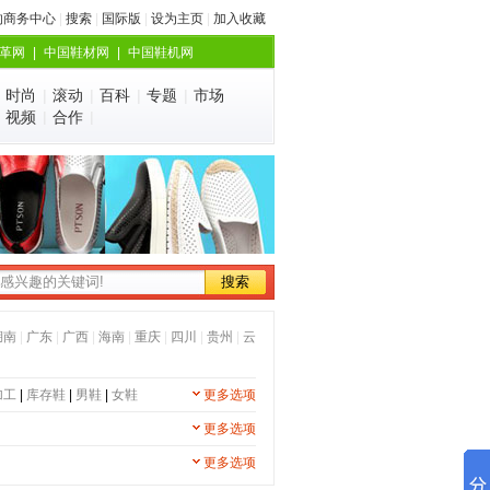
的商务中心
|
搜索
|
国际版
|
设为主页
|
加入收藏
革网
|
中国鞋材网
|
中国鞋机网
|
时尚
|
滚动
|
百科
|
专题
|
市场
|
视频
|
合作
|
湖南
|
广东
|
广西
|
海南
|
重庆
|
四川
|
贵州
|
云
加工
|
库存鞋
|
男鞋
|
女鞋
更多选项
更多选项
更多选项