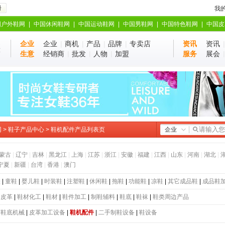
册
我
国户外鞋网
|
中国休闲鞋网
|
中国运动鞋网
|
中国男鞋网
|
中国特色鞋网
|
中国皮
企业
企业
|
商机
|
产品
|
品牌
|
专卖店
资讯
资讯
业
站
生意
经销商
|
批发
|
人物
|
加盟
服务
展会
网
>
鞋子产品中心
> 鞋机配件产品列表页
企业
蒙古
|
辽宁
|
吉林
|
黑龙江
|
上海
|
江苏
|
浙江
|
安徽
|
福建
|
江西
|
山东
|
河南
|
湖北
|
宁夏
|
新疆
|
台湾
|
香港
|
澳门
鞋
|
童鞋
|
婴儿鞋
|
时装鞋
|
注塑鞋
|
休闲鞋
|
拖鞋
|
功能鞋
|
凉鞋
|
其它成品鞋
|
成品鞋
|
皮革
|
鞋材化工
|
鞋材
|
鞋件加工
|
制鞋辅料
|
鞋底
|
鞋袜
|
鞋类周边产品
|
鞋底机械
|
皮革加工设备
|
鞋机配件
|
二手制鞋设备
|
鞋设备