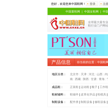
您好，欢迎您来中国鞋网！
登录
注
中国童鞋网
|
中国女鞋网
|
中
全球最大最专
鞋行业门户网
产品信息
你当前的位置：
中国鞋
地区分类：
北京市
|
天津
|
河北
|
山西
|
内
南
|
西藏
|
陕西
|
甘肃
|
青海
|
成品鞋：
正装鞋
|
运动鞋
|
靴子
|
工作
鞋材辅料：
鞋辅件
|
皮革化学品
|
鞋模具
制鞋设备：
配件类
|
制鞋设备
|
修鞋设备