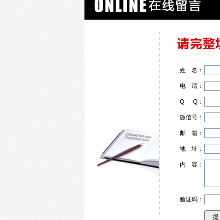
姓
名
：
电
话
：
Q
Q
：
微信号：
邮
箱
：
地
址
：
内
容
：
验证码：