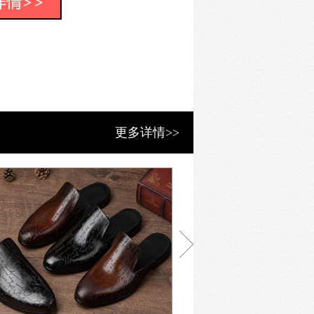
缺的部分。只有深入理解伯尔鲁帝，才
尔鲁帝的经典鞋款。经典设计如今已
破的创作束缚。伯尔鲁帝的产品从不允
uti 因温莎公爵而由此发明的伯尔鲁帝结
更多详情>>
于一体，将创新精神不断渗透在每处细
。
鲁帝的工坊里为每一款成衣及鞋履精
精、细节与品位的交相辉映，再融合必
内涵。
从高级定制鞋履到成衣系列，对于线
通过鞋垫、鞋面及布料等元素得以呈