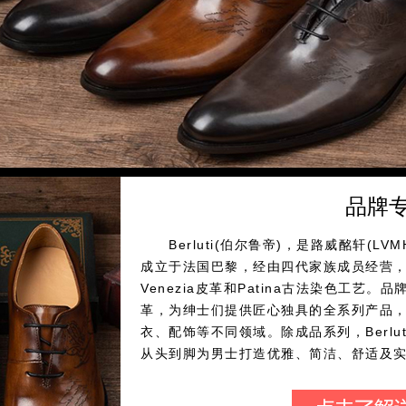
品牌
Berluti(伯尔鲁帝)，是路威酩轩(LV
成立于法国巴黎，经由四代家族成员经营
Venezia皮革和Patina古法染色工艺
革，为绅士们提供匠心独具的全系列产品
衣、配饰等不同领域。除成品系列，Berlut
从头到脚为男士打造优雅、简洁、舒适及
自1895年以来，伯尔鲁帝始终坚持为