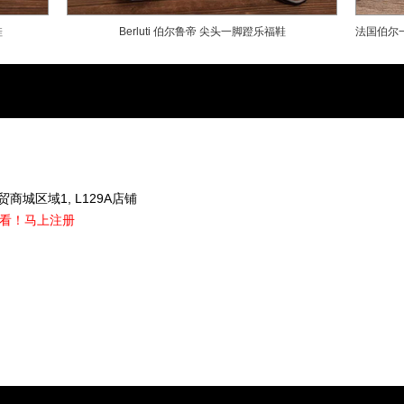
现。莅临伯尔鲁帝，并不是要体味浮夸，
鞋
Berluti 伯尔鲁帝 尖头一脚蹬乐福鞋
法国伯尔
过人胆识
在伯尔鲁帝所倡导的生活艺术中容不下“
出过人胆识。创新、突破、尝试。帅气的
）
以蝴蝶结，或是如牛仔裤般体现腿部曲线
凸显出男士身形的优点，也时刻不忘突破
商城区域1, L129A店铺
发展历程
看！
马上注册
1895年：Alessandro Berluti来
艺，研制了定制鞋履，并以一双著名的“Ale
志，这是品牌首双出自工坊的鞋履。1928年：Al
Torello Berluti在巴黎Rue du Mo
求，于是在Marbeuf街26号购置了新的
1959年：Torello Berluti唯一的孩子T