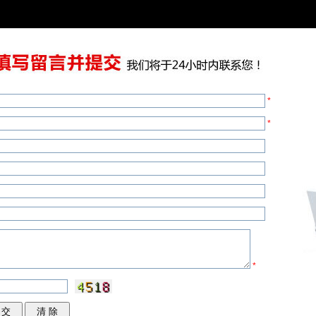
列，吸引了一大批新的顾客。
1962年：艺术家Olga Berluti是Talbi
Andy Warhol定制了一款全新的Andy乐
1993年：路威酩轩(LVMH)集团收购Berl
*
1998年：第二家Berluti精品店在伦
*
1999年：Berluti进入日本，在东京青山
2001年：米兰的第四家Berluti精品
2003年：推出小皮具系列;
2005年：推出高级皮具精品，继而拓
*
京开设旗舰店;
2011年：委任Alessandro Sartor