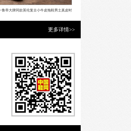
而是为感受真正的奢侈艺术。
一鲁帝大牌同款英伦复古小牛皮拖鞋男士真皮时
法国伯尔一鲁帝大牌同款真皮牛津
尚欧美男鞋
务正装皮鞋
更多详情>>
无聊”二字。从一开始，品牌便展现
背心搭配西装外套及短靴、软领衬衫配
的法兰绒长裤——伯尔鲁帝男装不仅能
常规展现自我风格。
到巴黎。青年时的Alessandro精通木刻工
ssandro”绑带男式鞋履创出品牌标
essandro Berluti的儿子
nt-Thabor街的店铺难以满足日益增长的需
物业，开设一间更大的店铺。
albinio Berluti推出奢华成品鞋履系