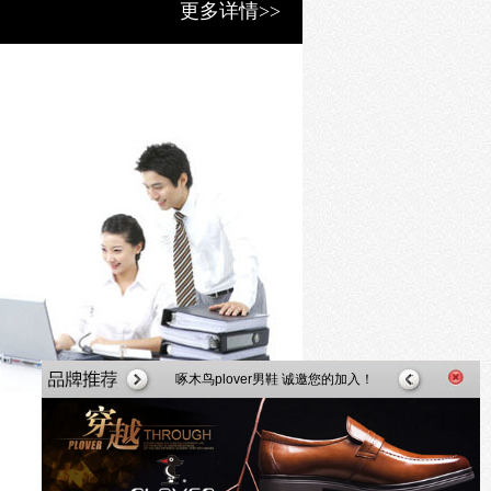
更多详情>>
nio Berluti的表妹，她为
福鞋。
uti;
敦迪康街开幕;
开设第三家Berluti精品店;
店在巴黎圣日耳曼大道开幕;
哈森时尚女鞋，火热招商中
展国际市场，相继在纽约，香港和北
i为Berluti的艺术总监并推出完整的成衣