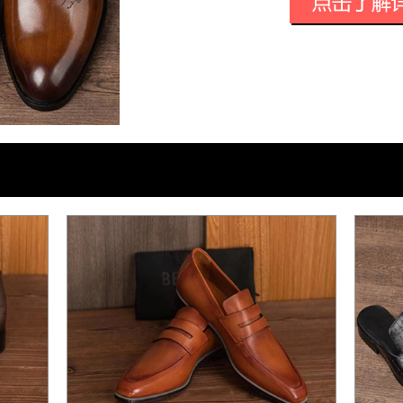
典创新及匠心工艺便是品牌特色中不可或
能切身体会到品牌匠心独具的各种特色。
经典创新
线条简洁、经典且永不过时，造就了伯
成为品牌的核心价值之一，但绝非不可打
许带有任何生硬的瑕疵。正如Ogla Berl
一样，品牌始终坚持融优雅、柔和及实用
节、每条曲线、每块剪裁及每种色彩之中
悠久技艺
经验老到的能工巧匠们每天都会在伯尔
心打造每一处细节。剪裁与缝制的精益求
不可少的时尚追求，便形成了品牌的所有
伯尔鲁帝拥有真实而丰富的品牌文化。
条与质感的要求始终未变。贴心的小创意