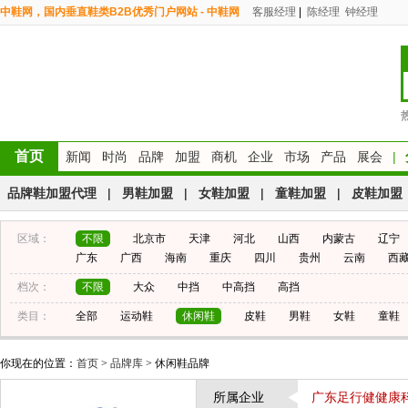
中鞋网，国内垂直鞋类B2B优秀门户网站 - 中鞋网
客服经理
|
陈经理
钟经理
首页
新闻
时尚
品牌
加盟
商机
企业
市场
产品
展会
|
品牌鞋加盟代理
|
男鞋加盟
|
女鞋加盟
|
童鞋加盟
|
皮鞋加盟
区域：
不限
北京市
天津
河北
山西
内蒙古
辽宁
广东
广西
海南
重庆
四川
贵州
云南
西
档次：
不限
大众
中挡
中高挡
高挡
类目：
全部
运动鞋
休闲鞋
皮鞋
男鞋
女鞋
童鞋
你现在的位置：
首页
>
品牌库
> 休闲鞋品牌
所属企业
广东足行健健康