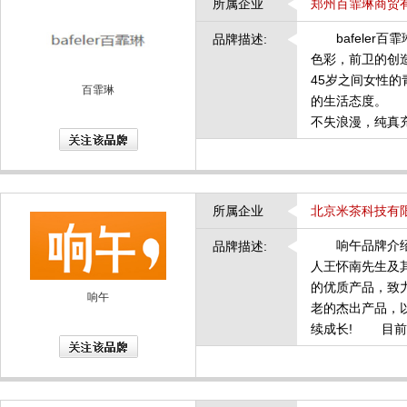
所属企业
郑州百霏琳商贸
bafeler百霏
品牌描述:
色彩，前卫的创
45岁之间女性的
百霏琳
的生活态度。 
不失浪漫，纯真
所属企业
北京米茶科技有
响午品牌介绍 
品牌描述:
人王怀南先生及
的优质产品，致
响午
老的杰出产品，
续成⻓! 目前