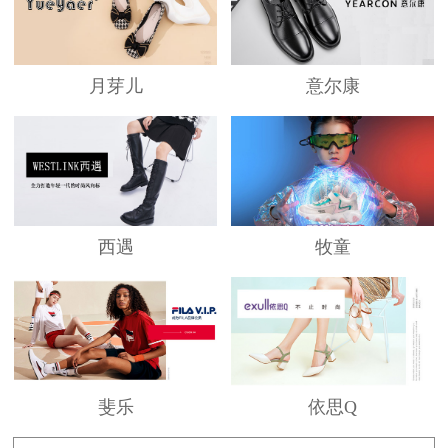
月芽儿
意尔康
西遇
牧童
斐乐
依思Q