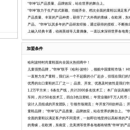
“华坤”以产品质量、品牌效应，站在世界的舞台上。
“华坤”致力于生产款式新颖、功能齐全、档次全面的童鞋以满足客
产品质量、丰富的产品种类，获得了广大外商的青睐，在欧洲，东南
产品。 “华坤”以其多年的产品研发经验，通过获得的授权，不断
上融入经典卡通，动画英雄等儿童偶像。一直以来深得世界各地青
加盟条件
哈利波特时尚童鞋面向全国火热招商中！
儿童强势品牌，“华坤”联手《哈利-波特》，领航中国童鞋市场！ HI
一直努力生产童鞋，我们从一个不起眼的小厂起步，但现在我们的产品
优秀的出口童鞋的工厂之一； 品质、开发、优惠及时效性是我们华坤
1.2万平方米； 6条生产线，共计2000多名技术工； 本厂自设高
车间，共计50名技术工，四台3色注塑机； 年营业额8千万人民币； De
设计人员组成的开发团队； 引领市场潮流； 年开发700款样品； 开
童鞋品牌； “华坤”以产品质量、品牌效应，站在世界的舞台上。 
全面的童鞋以满足客户的不同需求，一如即往地坚持以高标准的产
的青睐，在欧洲，东南亚，北美洲等世界各地都有销售“华坤”的产品