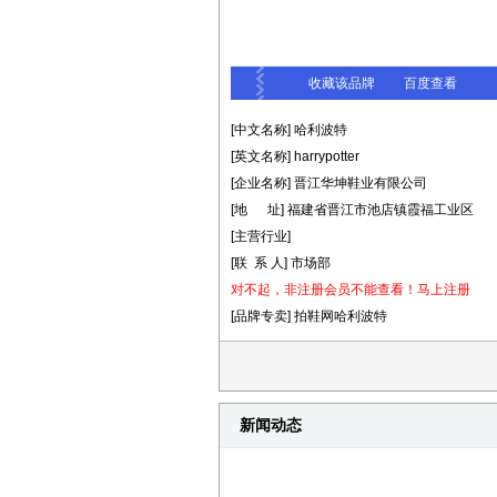
收藏该品牌
百度查看
[中文名称] 哈利波特
[英文名称] harrypotter
[企业名称] 晋江华坤鞋业有限公司
[地 址] 福建省晋江市池店镇霞福工业区
[主营行业]
[联 系 人] 市场部
对不起，非注册会员不能查看！
马上注册
[品牌专卖] 拍鞋网哈利波特
新闻动态