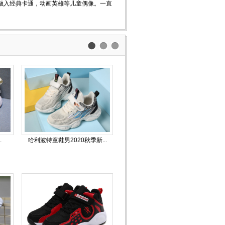
融入经典卡通，动画英雄等儿童偶像。一直
.
哈利波特童鞋男2020秋季新...