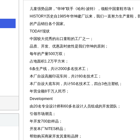
儿童强势品牌，“华坤”联手《哈利-波特》，领航中国童鞋市场！
HISTORY历史自1985年华坤建厂以来，我们一直努力生产童鞋
的产品销往各个国家。
TODAY现状
中国较大优秀的出口童鞋的工厂之一；
品质、开发、优惠及时效性是我们华坤的原则；
每年的产量500万双；
占地面积1.2万平方米；
6条生产线，共计2000多名技术工；
本厂自设高频印花车间，共计80名技术工；
本厂自设大底车间，共计50名技术工，四台3色注塑机；
年营业额8千万人民币；
Development
由20名专业设计师和60多名设计人员组成的开发团队；
引领市场潮流；
年开发700款样品；
开发本厂NITES样品；
帮助购买商家开发其童鞋品牌；