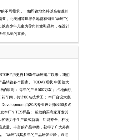
户的不同需求，一如即往地坚持以高标准的
亚，北美洲等世界各地都有销售“华坤”的
推出以青少年儿童为导向的童鞋品牌，在设计
少年儿童的喜爱。
STORY历史自1985年华坤建厂以来，我们
销往各个国家。 TODAY现状 中国较大
的原则； 每年的产量500万双； 占地面积
频印花车间，共计80名技术工； 本厂自设大底
velopment 由20名专业设计师和60多名
发本厂NITES样品； 帮助购买商家开发其
“华坤”致力于生产款式新颖、功能齐全、档次
品质量、丰富的产品种类，获得了广大外商
。 “华坤”以其多年的产品研发经验，通过