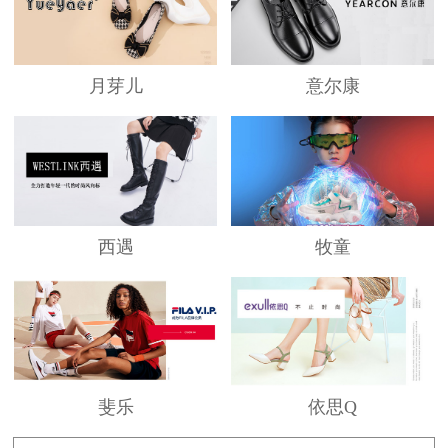
月芽儿
意尔康
西遇
牧童
斐乐
依思Q