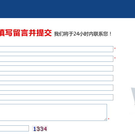
*
*
*