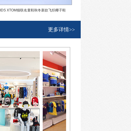
KIDS XTOM猫联名童鞋秋冬新款飞织椰子鞋
abckids童鞋-2020秋季
更多详情>>