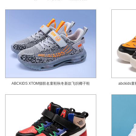
ABCKIDS XTOM猫联名童鞋秋冬新款飞织椰子鞋
abckid