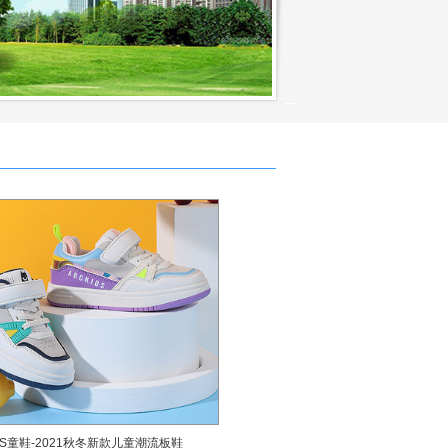
IDS童鞋-2021秋冬新款儿童潮流板鞋