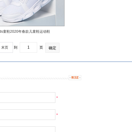
kids童鞋2020年春款儿童鞋运动鞋
末页
到
页
*
*