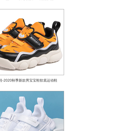
s童鞋-2020秋季新款男宝宝鞋软底运动鞋