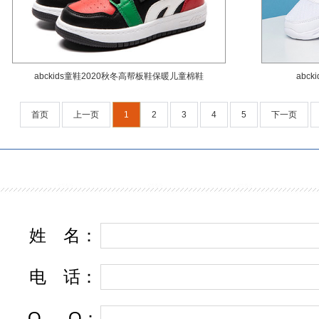
abckids童鞋2020秋冬高帮板鞋保暖儿童棉鞋
abc
首页
上一页
1
2
3
4
5
下一页
姓
名
：
电
话
：
Q
Q
：