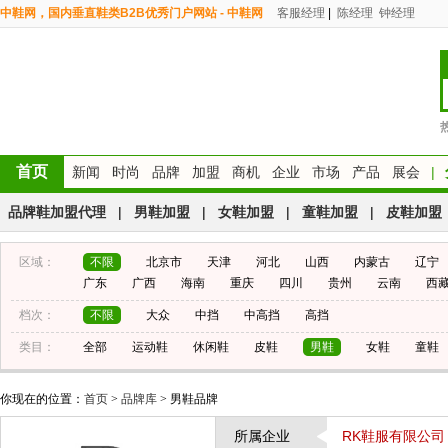
中鞋网，国内垂直鞋类B2B优秀门户网站 - 中鞋网
客服经理
|
陈经理
钟经理
首页
新闻
时尚
品牌
加盟
商机
企业
市场
产品
展会
|
品牌鞋加盟代理
|
男鞋加盟
|
女鞋加盟
|
童鞋加盟
|
皮鞋加盟
区域：
不限
北京市
天津
河北
山西
内蒙古
辽宁
广东
广西
海南
重庆
四川
贵州
云南
西
档次：
不限
大众
中挡
中高挡
高挡
类目：
全部
运动鞋
休闲鞋
皮鞋
男鞋
女鞋
童鞋
你现在的位置：
首页
>
品牌库
> 男鞋品牌
所属企业
RK鞋服有限公司