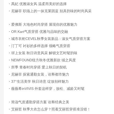
·
禹妃 优雅淑女风 温柔而美好的选择
·
尼赫菲 职场上的一抹克莱因蓝 别具韵味的时尚风采
·
爱佛斯 大地色时尚穿搭 展现你的优雅魅力
·
OR.Kart气质穿搭 优雅与品味的交融
·
城市衣柜CEVEL秋季女装新品：淑女气质穿搭方案
·
汀丁可 衬衫的多样选择 领略气质穿搭
·
堓上女装 秋日诗意风采 解锁文艺时髦韵味
·
NEWFOUND纽方秋冬优雅新款 绒之风度
·
所季 青春时尚穿搭 爱上秋日的契机
·
尼赫菲 探索通勤女装，诠释都市魅力
·
37°生活美学 秋日诗意 绽放别样魅力
·
薇薇希inVIVIS 外套这样穿，放松、减龄又时髦
·
简诣气质通勤穿搭方案 诠释经典之美
·
艾丽哲 秋季大衣怎么穿？照着艾丽哲穿搭准没错！