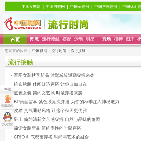
中国女鞋网
|
中国男鞋网
|
中国童鞋网
|
中国户外鞋网
|
中国休闲
潮流
流行接触
搭配
运动
明星
秀场
模特
图库
您现在的位置：
中国鞋网
>
流行时尚
>
流行接触
流行接触
·
百图女装秋季新品 时髦减龄通勤穿搭来袭
·
约布秋装 休闲舒适穿搭 让你自如自在
·
底色女装 简约文艺风 时髦穿搭来袭
·
BR美丽哲学 紫色系潮流穿搭 为你的秋季注入神秘魅力
·
皮猫 贵气通勤风格 让这个秋天更优雅
·
堓上 简约清新文艺感穿搭 自然与品味的邂逅
·
简诣女装新品 简约率性的时髦穿搭
·
CRIO 帅气都市穿搭 时尚与艺术的融合