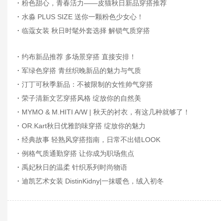
·
粉色甜心，青春活力——皮猫秋日新品穿搭推荐
·
水淼 PLUS SIZE 送你一颗粉色少女心！
·
临蔻女装 秋日时髦外套选择 解锁气质穿搭
·
约布新品推荐 多场景穿搭 直接安排！
·
军绿色穿搭 青丝织晚新品的魅力与气质
·
汀丁可秋季新品：不被限制的女性帅气穿搭
·
荣子清新文艺穿搭风格 绽放你的自然美
·
MYMO & M.HITI A/W | 秋天的衬衣，有这几种就够了！
·
OR.Kart秋日优雅韵味穿搭 绽放你的魅力
·
经典故事 轻熟风穿搭指南，日常不出错LOOK
·
例格气质通勤穿搭 让你成为职场焦点
·
禹妃秋日的温柔 针织系列时尚物语
·
迪凯艺术女装 DistinKidny|一抹暖色，绒入初冬