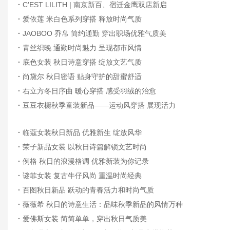
·
C'EST LILITH | 南京新百、宿迁金鹰双店新启
·
爱依莲 米白色系列穿搭 释放时尚气质
·
JAOBOO 乔帛 简约通勤 穿出职场优雅气质美
·
青丝织晚 通勤时尚魅力 呈现都市风情
·
底色女装 秋日诗意穿搭 绽放文艺气质
·
尚黛尔 秋日密语 贴身守护的甜蜜舒适
·
右立方冬日序曲 暖心穿搭 感受羽绒的治愈
·
豆豆衣橱秋季童装新品——运动风穿搭 展现活力
·
临蔻女装秋日新品 优雅新生 绽放风华
·
荣子新品女装 以秋日诗篇解锁文艺时尚
·
例格 秋日的浪漫格调 优雅新装为你记录
·
谜菲女装 复古牛仔风尚 重温时尚经典
·
百图秋日新品 跃动的青春活力和时尚气质
·
薇薇希 秋日的诗意生活：品味秋季新品的风情万种
·
爱佛斯女装 简简单单，穿出秋日气质美