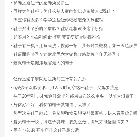
·
护鞋之道让您的皮鞋焕发新生
·
同样大的鞋柜，为什么别人家的能比你多放200双鞋？
·
淘宝假鞋太多？学学这些让你轻松避免买到假鞋
·
鞋子买小了挤脚又磨脚？鞋店老板教我这个妙招
·
超实用的小白鞋续命指南 变黄变脏异味都不怕!
·
鞋子有汗臭不用每天洗，教你一招，几分钟去鞋臭，穿一天也没
·
鞋店面临淡季？迪欧摩尼六大销售攻略助你全年无淡季！
·
这款鞋子是健康危害最大的鞋子
·
让你迅速了解阿迪达斯与三叶草的关系
·
5岁孩子双脚变形，只因长时间穿这种鞋子，父母要注意
·
买了20年鞋，才知道鞋盒里的那层白布这么重要，以前太浪费了
·
身体好不好，看你的鞋子就知道，太准了
·
脚型决定鞋子款式，希腊脚和埃及脚穿鞋最百搭，快来看看你是
·
夏天鞋子一脱，满屋子臭味！要怎么做，脚气才能慢慢消失？
·
用车小知识 开车穿什么鞋子最合适