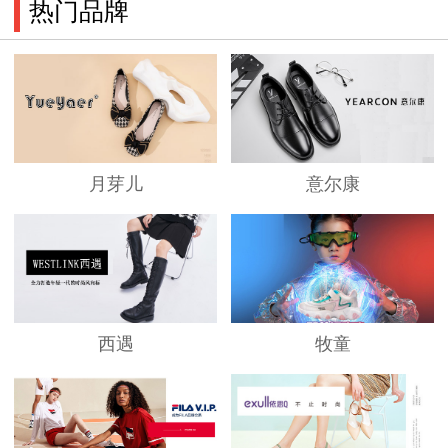
热门品牌
月芽儿
意尔康
西遇
牧童