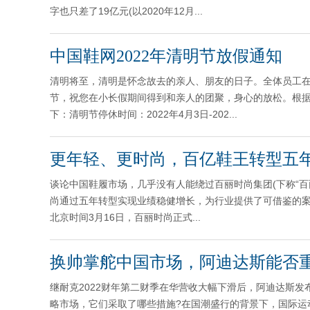
字也只差了19亿元(以2020年12月...
中国鞋网2022年清明节放假通知
清明将至，清明是怀念故去的亲人、朋友的日子。全体员工
节，祝您在小长假期间得到和亲人的团聚，身心的放松。根据
下：清明节停休时间：2022年4月3日-202...
更年轻、更时尚，百亿鞋王转型五
谈论中国鞋履市场，几乎没有人能绕过百丽时尚集团(下称“
尚通过五年转型实现业绩稳健增长，为行业提供了可借鉴的
北京时间3月16日，百丽时尚正式...
换帅掌舵中国市场，阿迪达斯能否
继耐克2022财年第二财季在华营收大幅下滑后，阿迪达斯发
略市场，它们采取了哪些措施?在国潮盛行的背景下，国际运