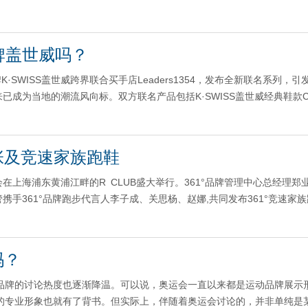
牌盖世威吗？
WISS盖世威跨界联合买手店Leaders1354，发布全新联名系列，引
来已成为当地的潮流风向标。双方联名产品包括K·SWISS盖世威经典鞋款Cla
张及竞速家族跑鞋
在上海浦东黄浦江畔的R CLUB盛大举行。361°品牌管理中心总经理郑
携手361°品牌跑步代言人李子成、关思杨、赵娜,共同发布361°竞速家
吗？
运动品牌的讨论热度也逐渐降温。可以说，奥运会一直以来都是运动品牌展示
的专业形象也就有了背书。但实际上，伴随着奥运会讨论的，并非单纯是