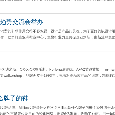
行趋势交流会举办
对消费的引领作用变得不容忽视，设计是产品的灵魂，为了更好的以设计
合作，助力打造亚洲鞋业中心，集聚行业力量共促企业焕新，由新濠畔集
迪米斯、OX-X-OX奥乐斯、Forleria法娜妮、A+A2艾迪艾加、Tur-nar
牌鞋英文walkershop，品牌创立于1993年，凭着对高品质产品的追求，精辟
是什么牌子的鞋
女鞋品牌。Millies女鞋是什么档次？Millies是什么牌子的鞋？经过四十
际看中妙丽的市场定位及目前的经销网络，出资6亿港元，收购了妙丽。用一句