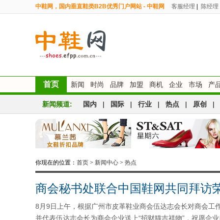
中鞋网，国内垂直鞋类B2B优秀门户网站 - 中鞋网
客服经理
|
陈经理
首页
新闻
时尚
品牌
加盟
商机
企业
市场
产
新闻频道:
国内
|
国际
|
行业
|
热点
|
原创
|
你现在的位置：
首页
>
新闻中心
>
热点
商会秘书处联合中国鞋网共同拜访
8月9日上午，根据广州市皮革鞋业商会伍达志会长对商会工
并代表伍达志会长为商会企业送上“招财猫吉祥物”，祝愿企