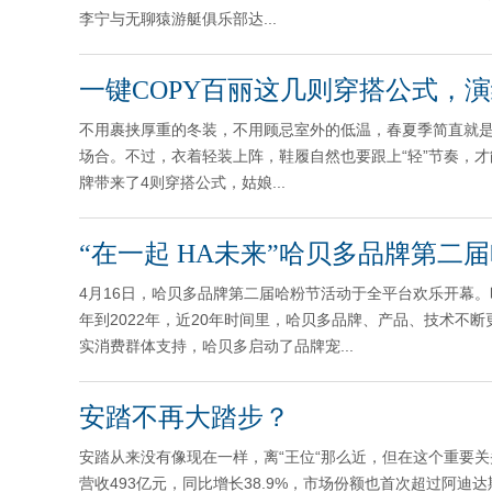
李宁与无聊猿游艇俱乐部达...
一键COPY百丽这几则穿搭公式，演
不用裹挟厚重的冬装，不用顾忌室外的低温，春夏季简直就是
场合。不过，衣着轻装上阵，鞋履自然也要跟上“轻”节奏，
牌带来了4则穿搭公式，姑娘...
“在一起 HA未来”哈贝多品牌第二
4月16日，哈贝多品牌第二届哈粉节活动于全平台欢乐开幕。
年到2022年，近20年时间里，哈贝多品牌、产品、技术不
实消费群体支持，哈贝多启动了品牌宠...
安踏不再大踏步？
安踏从来没有像现在一样，离“王位“那么近，但在这个重要关头，
营收493亿元，同比增长38.9%，市场份额也首次超过阿