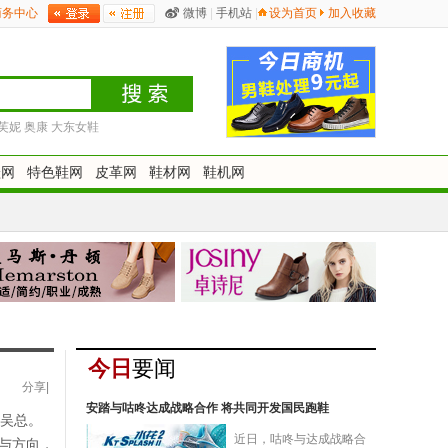
商务中心
微博
|
手机站
|
设为首页
加入收藏
芙妮
奥康
大东女鞋
鞋网
特色鞋网
皮革网
鞋材网
鞋机网
今日
要闻
分享
|
安踏与咕咚达成战略合作 将共同开发国民跑鞋
)吴总。
近日，咕咚与达成战略合
与方向，