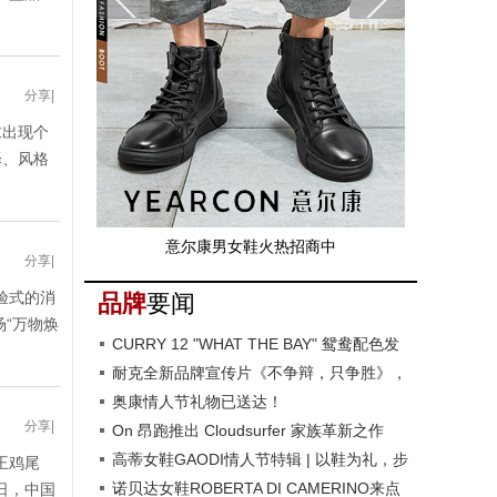
分享
|
求出现个
择、风格
意尔康男女鞋火热招商中
分享
|
验式的消
品牌
要闻
“万物焕
CURRY 12 "WHAT THE BAY" 鸳鸯配色发
布，致敬湾区传奇与全明星荣耀
耐克全新品牌宣传片《不争辩，只争胜》，
致敬女性运动员和运动的力量
奥康情人节礼物已送达！
分享
|
On 昂跑推出 Cloudsurfer 家族革新之作
Cloudsurfer 2 训练型跑鞋
高蒂女鞋GAODI情人节特辑 | 以鞋为礼，步
王鸡尾
步生爱
诺贝达女鞋ROBERTA DI CAMERINO来点
日，中国