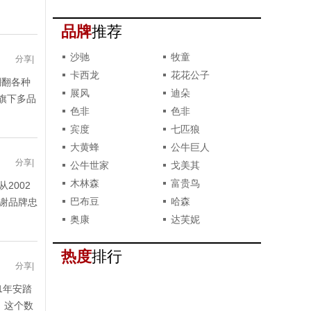
水钻高端局
品牌
推荐
沙驰
牧童
分享
|
卡西龙
花花公子
潮翻各种
展风
迪朵
旗下多品
色非
色非
宾度
七匹狼
大黄蜂
公牛巨人
分享
|
公牛世家
戈美其
木林森
富贵鸟
2002
巴布豆
哈森
感谢品牌忠
奥康
达芙妮
热度
排行
分享
|
1年安踏
，这个数