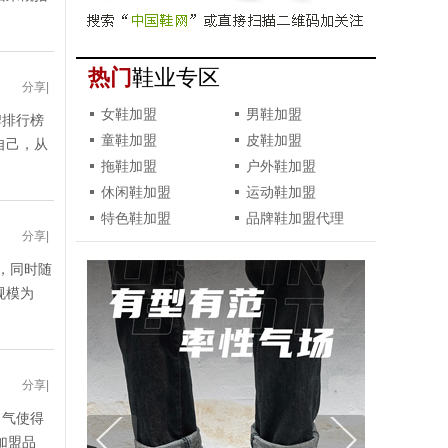
热门
鞋业专区
分享
|
女鞋加盟
男鞋加盟
牌排行榜
童鞋加盟
皮鞋加盟
自己，从
拖鞋加盟
户外鞋加盟
休闲鞋加盟
运动鞋加盟
特色鞋加盟
品牌鞋加盟代理
分享
|
，同时随
规模为
分享
|
名气使得
加盟品