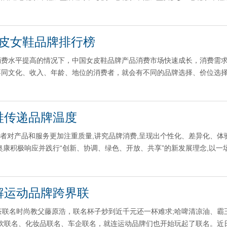
皮女鞋品牌排行榜
消费水平提高的情况下，中国女皮鞋品牌产品消费市场快速成长，消费需
不同文化、收入、年龄、地位的消费者，就会有不同的品牌选择、价位选
鞋传递品牌温度
费者对产品和服务更加注重质量,讲究品牌消费,呈现出个性化、差异化、体
康积极响应并践行“创新、协调、绿色、开放、共享”的新发展理念,以一场
解运动品牌跨界联
喜茶联名时尚教父藤原浩，联名杯子炒到近千元还一杯难求;哈啤清凉油、霸
”，餐饮联名、化妆品联名、车企联名，就连运动品牌们也开始玩起了联名。近