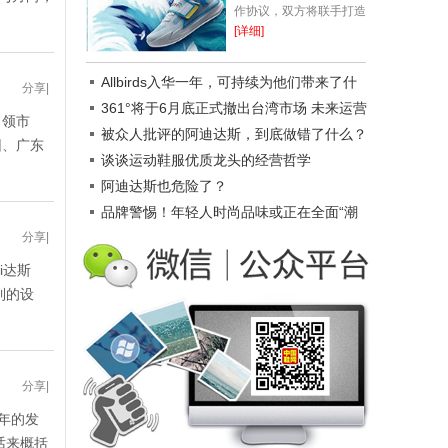
作协议，双方将联手打造
一款支持运动大数据的超
[详细]
强国民跑鞋，为跑步爱好
者带来更轻快、更极致的
Allbirds入华一年，可持续为他们带来了什
分享
|
运动体验，...
么?
361°将于6月底正式撤出台湾市场 未来运营
引领市
重心转向欧洲
被众人批评的阿迪达斯，到底做错了什么？
团、广东
谈谈运动鞋服优质龙头的经营哲学
阿迪达斯也危险了？
品牌警惕！年轻人时尚品味或正在全面“潮
分享
|
牌化”
i达斯
独到的设
分享
|
余年的发
话来概括