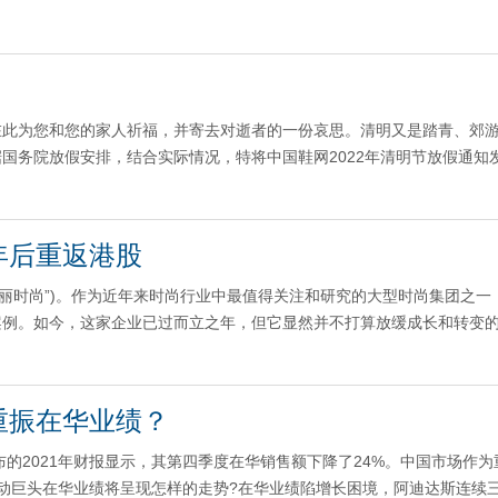
在此为您和您的家人祈福，并寄去对逝者的一份哀思。清明又是踏青、郊
国务院放假安排，结合实际情况，特将中国鞋网2022年清明节放假通知
年后重返港股
百丽时尚”)。作为近年来时尚行业中最值得关注和研究的大型时尚集团之一
案例。如今，这家企业已过而立之年，但它显然并不打算放缓成长和转变
重振在华业绩？
布的2021年财报显示，其第四季度在华销售额下降了24%。中国市场作为
动巨头在华业绩将呈现怎样的走势?在华业绩陷增长困境，阿迪达斯连续