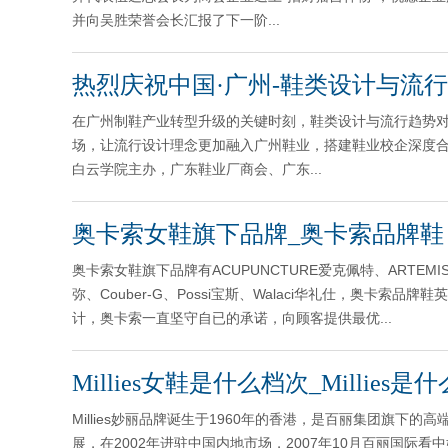
并向吴胜荣誉会长汇报了下一阶...
热烈庆祝中国·广州-鞋类设计与流
在广州制鞋产业转型升级的关键时刻，鞋类设计与流行趋势
场，让流行设计理念更加融入广州鞋业，搭建鞋业校企深度
白云学院主办，广东鞋业厂商会、广东...
奥卡索女鞋旗下品牌_奥卡索品牌鞋
奥卡索女鞋旗下品牌有ACUPUNCTURE爱克佩特、ARTEMIS-阿
弥、Couber-G、Possi宝斯、Walaci华礼仕，奥卡索品
计，奥卡索一直坚守自已的承诺，向顾客提供最优...
Millies女鞋是什么档次_Millies
Millies妙丽品牌诞生于1960年的香港，是百丽集团旗下的高端
展，在2002年进驻中国内地市场，2007年10月百丽国