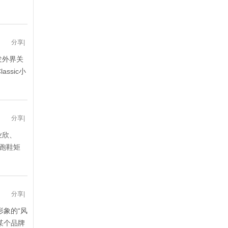
分享
|
发外界关
ssic小
分享
|
业欣、
族跑鞋矩
分享
|
形象的“风
某个品牌