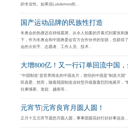
的专业性。如果说Lululemon的...
国产运动品牌的民族性打造
冬奥会的热搜还在持续霸屏。从令人拍案的开幕式到紧张刺
下，作为冬奥会和中国奥委会官方合作伙伴的安踏，也获得
会的火炬手、志愿者、工作人员、技术...
大增800亿！又一行订单回流中国
“中国制造”是世界闻名的中国名片，曾经的中国是“制造大
民喜爱。然而，随着我国制造业转型升级轰轰烈烈地展开，“
往柬埔寨、老挝、越南等...
元宵节|元宵良宵月圆人圆！
正月十五元宵节愿您月圆人圆，事事团圆花好灯好好事连连...