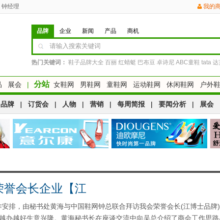
钟经理
我的
品牌
企业
新闻
产品
商机
热门关键词：
鞋子品牌大全
百丽
红蜻蜓
巴布豆
卓诗尼
ABC童鞋
tata
达
分站
品
展会
|
女鞋网
男鞋网
童鞋网
运动鞋网
休闲鞋网
户外
品牌
|
订货会
|
人物
|
营销
|
每周简报
|
要闻分析
|
展会
荣誉会长企业【江
作安排，由秘书处黄海与中国鞋网钟总联合拜访我会荣誉会长(江博士品牌
业越办越好生意兴隆。黄海秘书长在座谈交流中向吴总介绍了商会工作思路