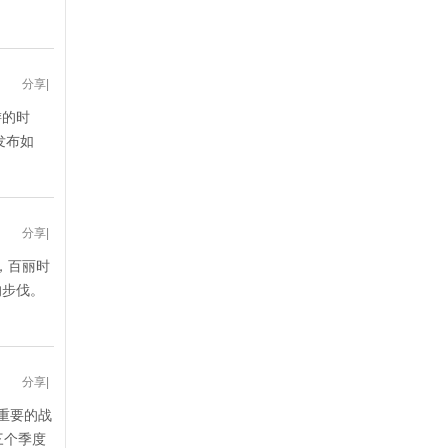
分享
|
游的时
发布如
分享
|
，百丽时
的步伐。
分享
|
重要的战
三个季度