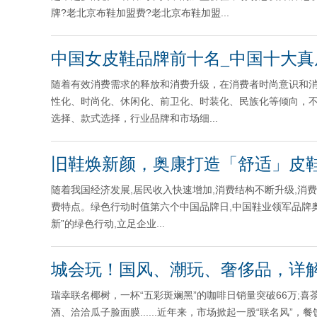
牌?老北京布鞋加盟费?老北京布鞋加盟...
中国女皮鞋品牌前十名_中国十大真
随着有效消费需求的释放和消费升级，在消费者时尚意识和
性化、时尚化、休闲化、前卫化、时装化、民族化等倾向，
选择、款式选择，行业品牌和市场细...
旧鞋焕新颜，奥康打造「舒适」皮
随着我国经济发展,居民收入快速增加,消费结构不断升级,消
费特点。绿色行动时值第六个中国品牌日,中国鞋业领军品牌奥
新”的绿色行动,立足企业...
城会玩！国风、潮玩、奢侈品，详
瑞幸联名椰树，一杯“五彩斑斓黑”的咖啡日销量突破66万;
酒、洽洽瓜子脸面膜......近年来，市场掀起一股“联名风