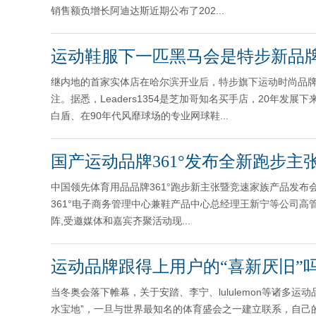
销售额负增长阿迪达斯近期公布了202...
运动鞋服下一匹黑马会是特步新品
继内地的首家实体店在哈尔滨开业后，特步旗下运动时尚品牌K·S
注。据悉，Leaders1354是芝加哥知名买手店，20年发展下
白盾、在90年代风靡球场的专业网球鞋...
国产运动品牌361°发布全新跑步主
中国领先体育用品品牌361°跑步新主张暨竞速家族产品发布会
361°电子商务管理中心兼鞋产品中心总经理王新宁等公司高管
阵,受邀媒体和嘉宾齐聚活动现...
运动品牌跟得上用户的“喜新厌旧”
当冬奥会落下帷幕，关于安踏、李宁、lululemon等诸多
水宝地”，一旦与世界最知名的体育盛会之一建立联系，自己