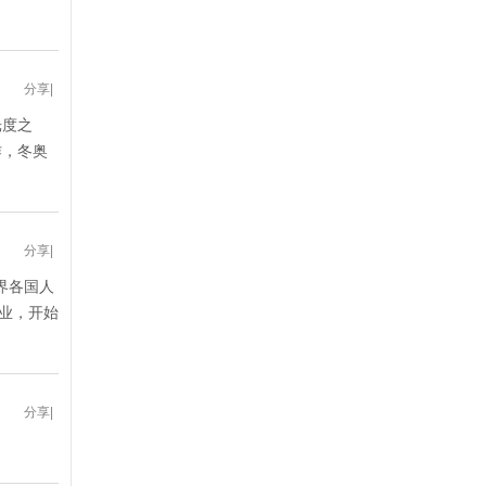
分享
|
光度之
作，冬奥
分享
|
界各国人
业，开始
分享
|