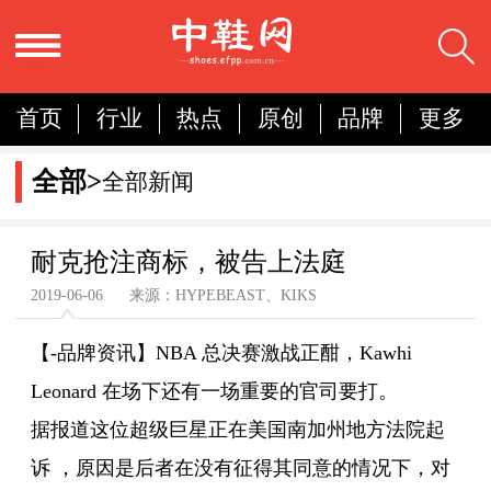
首页
行业
热点
原创
品牌
更多
国内
国际
展会
人物
营销
简报
全部>
全部新闻
分析
耐克抢注商标，被告上法庭
2019-06-06 来源：HYPEBEAST、KIKS
【
-品牌资讯】NBA 总决赛激战正酣，Kawhi
Leonard 在场下还有一场重要的官司要打。
据报道这位超级巨星正在美国南加州地方法院起
诉 ，原因是后者在没有征得其同意的情况下，对