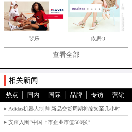
斐乐
依思Q
查看全部
相关新闻
热点
国内
国际
品牌
专访
营销
Adidas机器人制鞋 新品交货周期将缩短至几小时
安踏入围“中国上市企业市值500强”