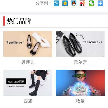
分享到：
热门品牌
月芽儿
意尔康
西遇
牧童