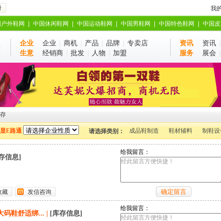
册
我
国户外鞋网
|
中国休闲鞋网
|
中国运动鞋网
|
中国男鞋网
|
中国特色鞋网
|
中国皮
企业
企业
|
商机
|
产品
|
品牌
|
专卖店
资讯
资讯
业
站
生意
经销商
|
批发
|
人物
|
加盟
服务
展会
存
显E路通
成品鞋制造
鞋材辅料
制鞋设
请选择类别：
给我留言：
存信息]
收藏
发信咨询
给我留言：
码鞋舒适绑...
|
[库存信息]