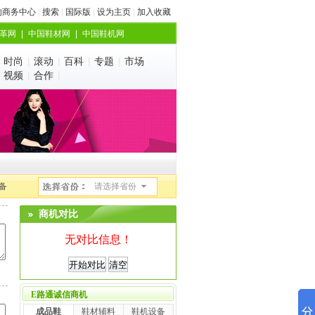
的商务中心
|
搜索
|
国际版
|
设为主页
|
加入收藏
革网
|
中国鞋材网
|
中国鞋机网
|
时尚
|
滚动
|
百科
|
专题
|
市场
|
视频
|
合作
|
备
商机对比
无对比信息！
E路通诚信商机
成品鞋
鞋材辅料
鞋机设备