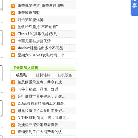
康奈批发进货_康奈皮鞋团购
康奈诚邀加盟
珂卡芙加盟优势
垦牧始终坚持“不断创新”
Clarks Un(其乐优越)系列
卡西龙童鞋加盟优势
shoebox鞋柜推出多个不同品...
星期六ST&SAT女鞋时尚、个...
E最新加入商机
成品鞋
鞋材辅料
鞋机设备
莱思丽秉承互惠、共享利成
老爷车精致、品质、舒适
足行健愿世界更健康，让健...
DD品牌有着精湛的工艺和舒...
思嘉拉赢得了众多时尚爱好...
N.THREE时尚无止境，追求无...
曼婕妮亚深受消费者喜爱
壹铺受到了广大消费者的认...