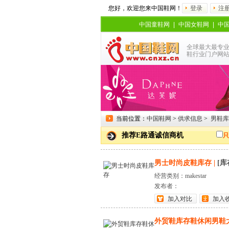
您好，欢迎您来中国鞋网！
登录
注
中国童鞋网
|
中国女鞋网
|
中
全球最大最专
鞋行业门户网
当前位置：
中国鞋网
>
供求信息
>
男鞋库
推荐E路通诚信商机
只
男士时尚皮鞋库存
|
[库
经营类别：makestar
发布者：
加入对比
加入
外贸鞋库存鞋休闲男鞋大