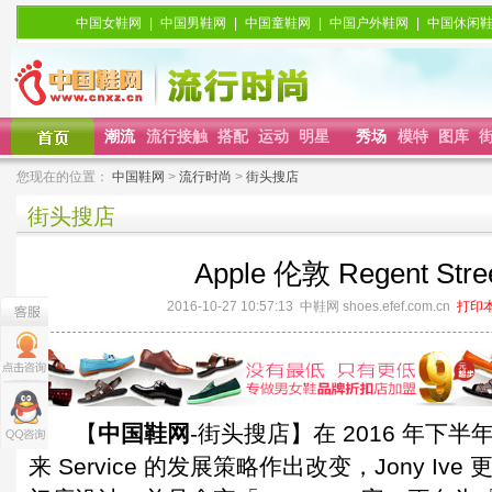
中国女鞋网
|
中国男鞋网
|
中国童鞋网
|
中国户外鞋网
|
中国休闲
潮流
流行接触
搭配
运动
明星
秀场
模特
图库
您现在的位置：
中国鞋网
>
流行时尚
>
街头搜店
街头搜店
Apple 伦敦 Regent Stre
2016-10-27 10:57:13 中鞋网 shoes.efef.com.cn
打印
【
中国鞋网
-街头搜店】在 2016 年下半年
来 Service 的发展策略作出改变，Jony Iv