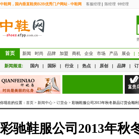
中鞋网，国内垂直鞋类B2B优秀门户网站 - 中鞋网
客服经理
|
陈经理
钟经理
首页
新闻
时尚
品牌
加盟
商机
企业
市场
产品
展会
|
新闻频道:
国内
|
国际
|
行业
|
热点
|
原创
|
品牌
|
订
你现在的位置：
首页
>
新闻中心
>
订货会
> 彩驰鞋服公司2013年秋冬新品订货会顺
彩驰鞋服公司2013年